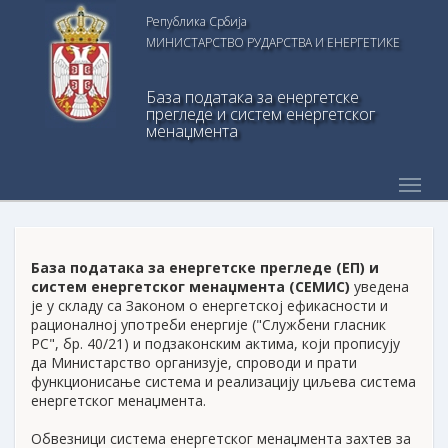
Република Србија
МИНИСТАРСТВО РУДАРСТВА И ЕНЕРГЕТИКЕ
База података за енергетске
прегледе и систем енергетског
менаџмента
База података за енергетске прегледе (ЕП) и
систем енергетског менаџмента (СЕМИС)
уведена
је у складу са Законом о енергетској ефикасности и
рационалној употреби енергије ("Службени гласник
РС", бр. 40/21) и подзаконским актима, који прописују
да Министарство организује, спроводи и прати
функционисање система и реализацију циљева система
енергетског менаџмента.
Обвезници система енергетског менаџмента захтев за